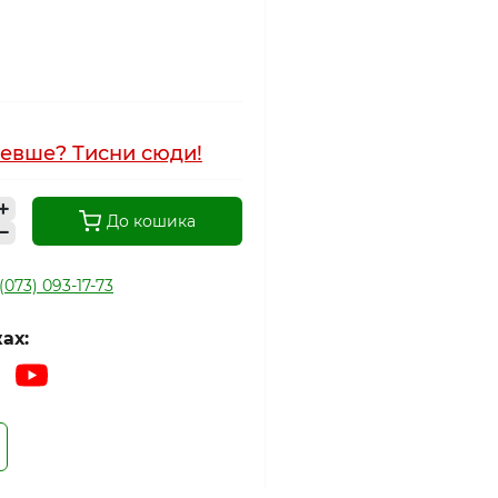
евше? Тисни сюди!
До кошика
(073) 093-17-73
ах: