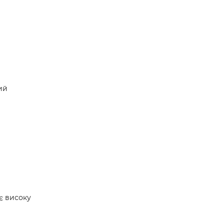
ий
ає високу