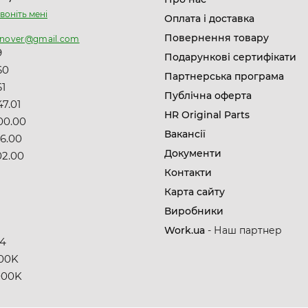
воніть мені
Оплата і доставка
Повернення товару
nnover@gmail.com
9
Подарункові сертифікати
60
Партнерська програма
61
Публічна оферта
7.01
HR Original Parts
00.00
Вакансії
06.00
Документи
02.00
Контакти
Карта сайту
Виробники
8
Work.ua
- Наш партнер
14
00K
000K