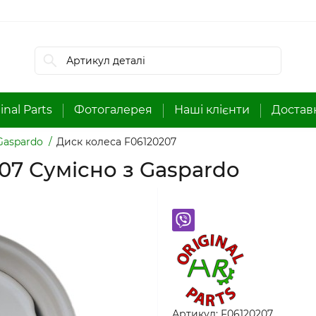
inal Parts
Фотогалерея
Наші клієнти
Доставк
Gaspardo
Диск колеса F06120207
07 Сумісно з Gaspardo
Артикул:
F06120207