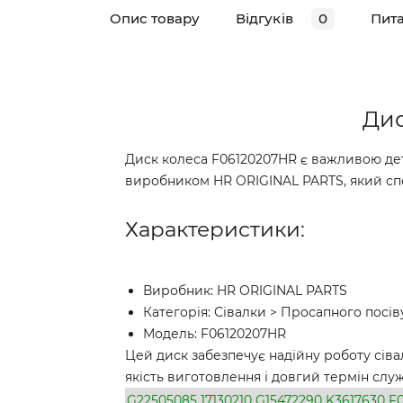
Опис товару
Відгуків
0
Пит
Дис
Диск колеса F06120207HR є важливою дет
виробником HR ORIGINAL PARTS, який спец
Характеристики:
Виробник: HR ORIGINAL PARTS
Категорія: Сівалки > Просапного посів
Модель: F06120207HR
Цей диск забезпечує надійну роботу сіва
якість виготовлення і довгий термін слу
G22505085
17130210
G15472290
K3617630
F