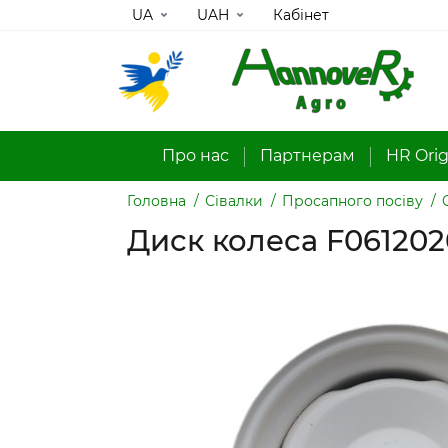
UA
UAH
Кабінет
Про нас
Партнерам
HR Orig
Головна
Сівалки
Просапного посіву
Диск колеса F061202