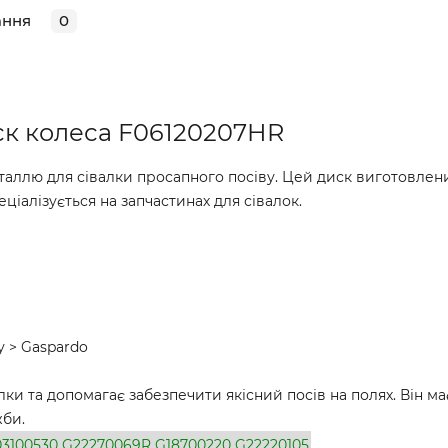
ання
0
к колеса F06120207HR
аллю для сівалки просапного посіву. Цей диск виготовлен
іалізується на запчастинах для сівалок.
у > Gaspardo
лки та допомагає забезпечити якісний посів на полях. Він м
жби.
03100530
G22270069R
G18700220
G22220105