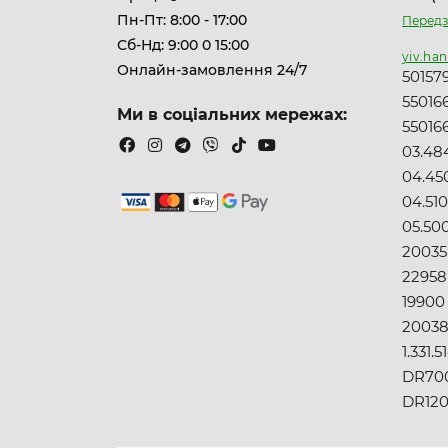
Пн-Пт: 8:00 - 17:00
Передз
Сб-Нд: 9:00 0 15:00
yiv.ha
Онлайн-замовлення 24/7
50157
55016
Ми в соціальних мережах:
55016
03.484
04.45
04.51
05.50
20035
22958
19900
2003
1.331.5
DR70
DR12