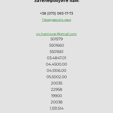
Зателефонуйте нам:
+38 (073) 093-17-73
Передзвоніть мені
yiv.hannover@gmail.com
501579
5501660
5501661
03.4847.01
04.4500.00
04.5106.00
05.5002.00
20035
22958
19900
20038
1.331.514