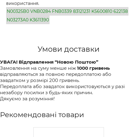
використання.
N00325B0
VNB0284
FNB0339
83121231
K5600810
622138
N03273A0
K3611390
Умови доставки
УВАГА! Відправлення “Новою Поштою”
Замовлення на суму менше ніж
1000 гривень
відправляються за повною передоплатою або
завдатком у розмірі 200 гривень.
Передоплата або завдаток використовуються у разі
незабору посилки з будь-яких причин.
Дякуємо за розуміння!
Рекомендовані товари