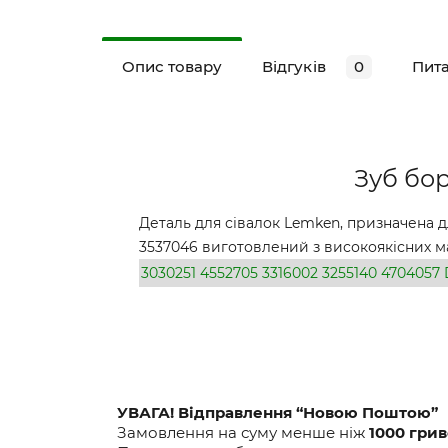
Опис товару
Відгуків
0
Пит
Зуб бор
Деталь для сівалок Lemken, призначена д
3537046 виготовлений з високоякісних мат
3030251
4552705
3316002
3255140
4704057
УВАГА! Відправлення “Новою Поштою”
Замовлення на суму менше ніж
1000 гри