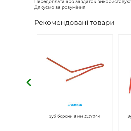
Передоплата або завдаток використовують
Дякуємо за розуміння!
Рекомендовані товари
м 3538801
Зуб борони 8 мм 3537044
З