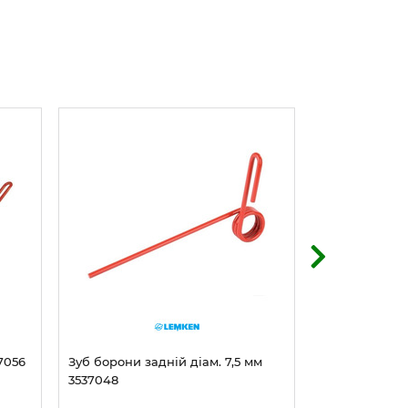
7056
Зуб борони задній діам. 7,5 мм
Зуб боро
3537048