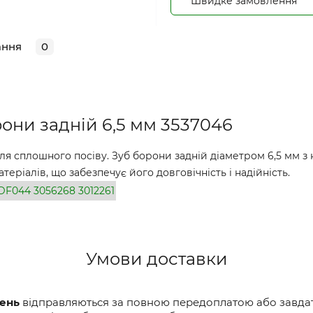
Швидке замовлення
ання
0
они задній 6,5 мм 3537046
ля сплошного посіву. Зуб борони задній діаметром 6,5 мм з
еріалів, що забезпечує його довговічність і надійність.
DF044
3056268
3012261
Умови доставки
вень
відправляються за повною передоплатою або завдатк