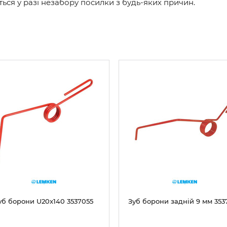
ся у разі незабору посилки з будь-яких причин.
уб борони U20x140 3537055
Зуб борони задній 9 мм 353