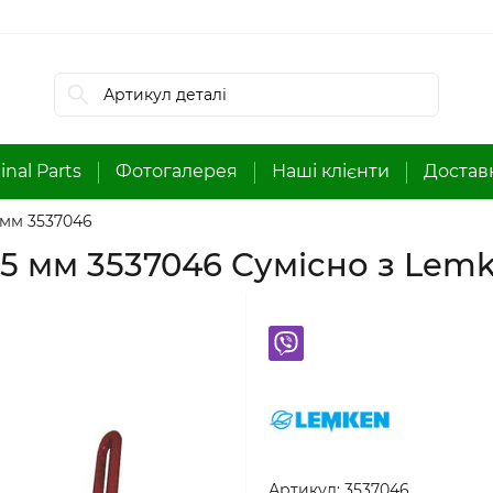
inal Parts
Фотогалерея
Наші клієнти
Доставк
 мм 3537046
,5 мм 3537046 Сумісно з Lem
Артикул:
3537046