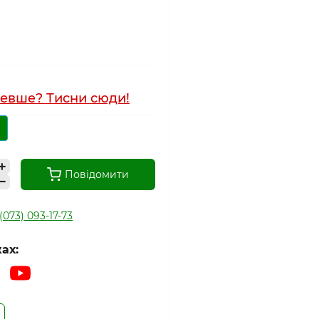
евше? Тисни сюди!
Повідомити
(073) 093-17-73
ах: