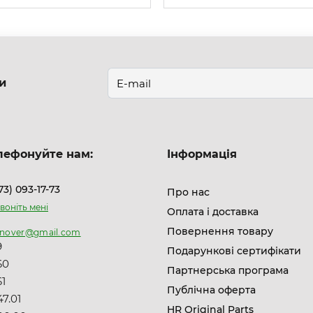
и
лефонуйте нам:
Інформація
73) 093-17-73
Про нас
воніть мені
Оплата і доставка
Повернення товару
nnover@gmail.com
9
Подарункові сертифікати
60
Партнерська програма
61
Публічна оферта
7.01
HR Original Parts