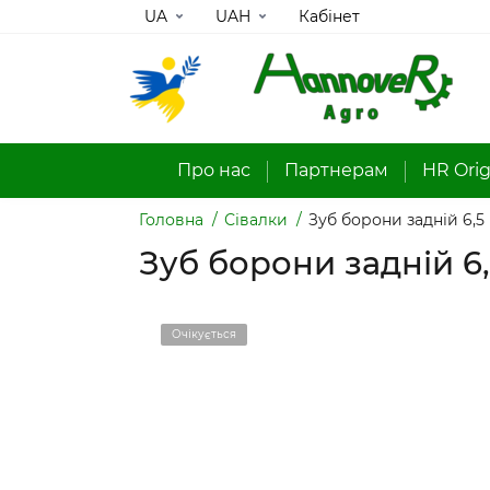
UA
UAH
Кабінет
Про нас
Партнерам
HR Orig
Головна
Сівалки
Зуб борони задній 6,5
Зуб борони задній 6
Очікується