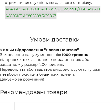
отримати високу якість посадкового матеріалу.
АС486131
AC805906
АС827935
51-22-2200/10
AC498210
AC805163
AC805808
3019867
Умови доставки
УВАГА! Відправлення “Новою Поштою”
Замовлення на суму менше ніж
1000 гривень
відправляються за повною передоплатою або
завдатком у розмірі 200 гривень.
Передоплата або завдаток використовуються у разі
незабору посилки з будь-яких причин.
Дякуємо за розуміння!
Рекомендовані товари