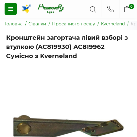
0
Головна
Сівалки
Просапного посіву
Kverneland
Кр
Кронштейн загортача лівий взборі з
втулкою (AC819930) AC819962
Сумісно з Kverneland