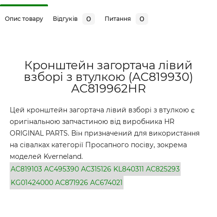
0
0
Опис товару
Відгуків
Питання
Кронштейн загортача лівий
взборі з втулкою (AC819930)
AC819962HR
Цей кронштейн загортача лівий взборі з втулкою є
оригінальною запчастиною від виробника HR
ORIGINAL PARTS. Він призначений для використання
на сівалках категорії Просапного посіву, зокрема
моделей Kverneland.
AC819103
AC495390
АС315126
KL840311
АС825293
KG01424000
AC871926
AC674021