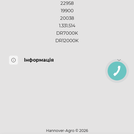
22958
19900
20038
1.331.514
DR7000K
DR12000K
Інформація
КНОПКА
ЗВ'ЯЗКУ
Про нас
Оплата і доставка
Повернення товару
Подарункові сертифікати
Партнерська програма
Публічна оферта
HR Original Parts
Hannover-Agro © 2026