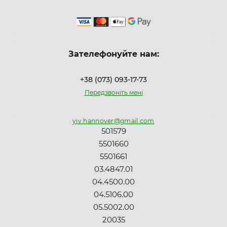
Зателефонуйте нам:
+38 (073) 093-17-73
Передзвоніть мені
yiv.hannover@gmail.com
501579
5501660
5501661
03.4847.01
04.4500.00
04.5106.00
05.5002.00
20035