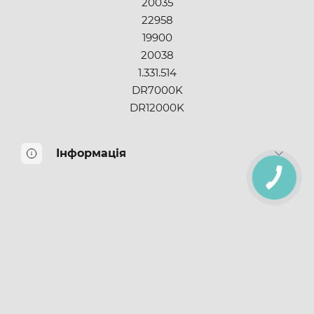
20035
22958
19900
20038
1.331.514
DR7000K
DR12000K
Інформація
КНОПКА
ЗВ'ЯЗКУ
Про нас
Оплата і доставка
Повернення товару
Подарункові сертифікати
Партнерська програма
Публічна оферта
HR Original Parts