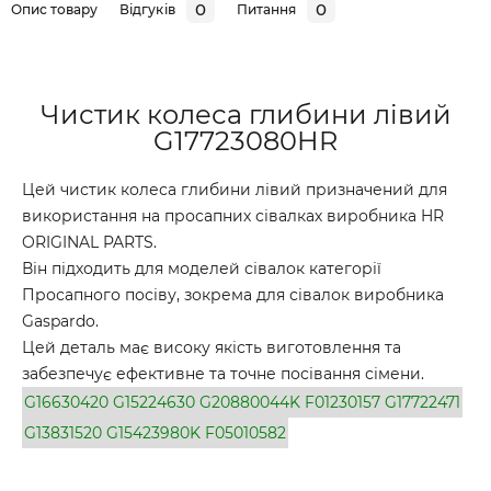
0
0
Опис товару
Відгуків
Питання
Чистик колеса глибини лівий
G17723080HR
Цей чистик колеса глибини лівий призначений для
використання на просапних сівалках виробника HR
ORIGINAL PARTS.
Він підходить для моделей сівалок категорії
Просапного посіву, зокрема для сівалок виробника
Gaspardo.
Цей деталь має високу якість виготовлення та
забезпечує ефективне та точне посівання сімени.
G16630420
G15224630
G20880044K
F01230157
G17722471
G13831520
G15423980K
F05010582