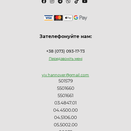
Зателефонуйте нам:
+38 (073) 093-17-73
Передзвоніть мені
yiv.hannover@gmail.com
501579
5501660
5501661
03.4847.01
04.4500.00
04.5106.00
05.5002.00