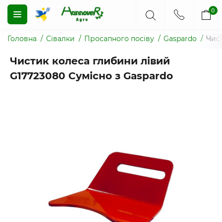
0
Головна
Сівалки
Просапного посіву
Gaspardo
Чис
Чистик колеса глибини лівий
G17723080 Сумісно з Gaspardo