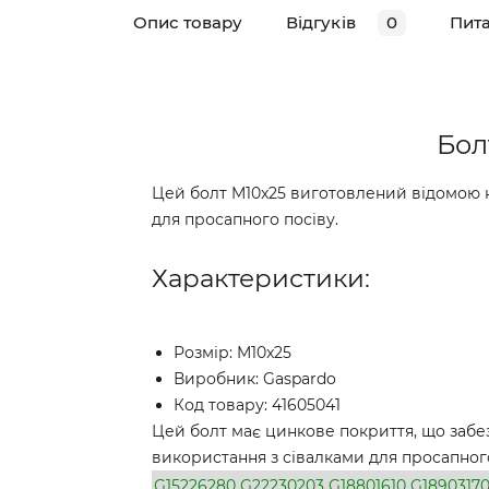
Опис товару
Відгуків
0
Пит
Бол
Цей болт M10x25 виготовлений відомою ко
для просапного посіву.
Характеристики:
Розмір: M10x25
Виробник: Gaspardo
Код товару: 41605041
Цей болт має цинкове покриття, що забезп
використання з сівалками для просапного
G15226280
G22230203
G18801610
G1890317