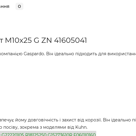
ання
0
т M10x25 G ZN 41605041
мпанією Gaspardo. Він ідеально підходить для використанн
ечує йому довговічність і захист від корозії. Він ідеально п
 посіву, зокрема з моделями від Kuhn.
0
G22220105
R18125250
G15273610R
F06010160