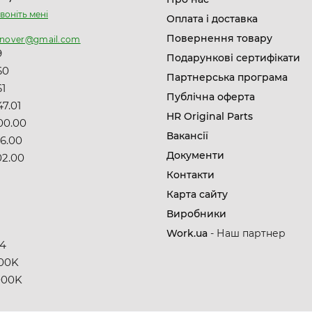
воніть мені
Оплата і доставка
Повернення товару
nnover@gmail.com
9
Подарункові сертифікати
60
Партнерська програма
61
Публічна оферта
7.01
HR Original Parts
00.00
Вакансії
06.00
Документи
02.00
Контакти
Карта сайту
Виробники
8
Work.ua
- Наш партнер
14
00K
000K