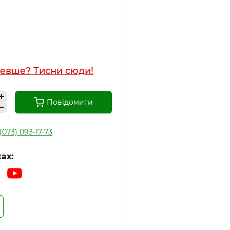
евше? Тисни сюди!
Повідомити
(073) 093-17-73
ах: