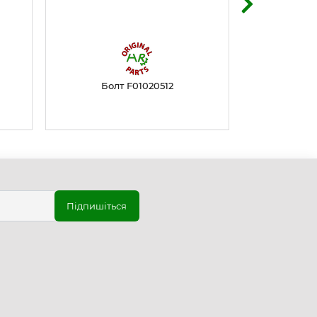
Болт F01020512
Бол
Підпишіться