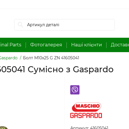
inal Parts
Фотогалерея
Наші клієнти
Доставк
Gaspardo
Болт M10x25 G ZN 41605041
605041 Сумісно з Gaspardo
Артикул:
41605041