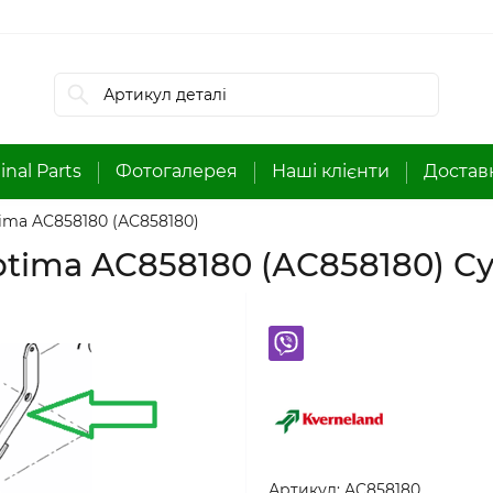
inal Parts
Фотогалерея
Наші клієнти
Доставк
ma AC858180 (АС858180)
ima AC858180 (АС858180) Су
Артикул:
AC858180