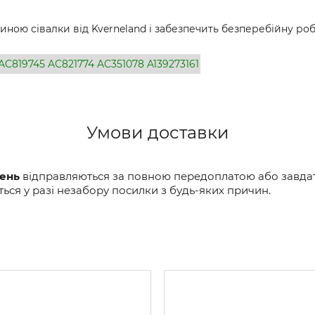
ною сівалки від Kverneland і забезпечить безперебійну ро
AC819745
AC821774
AC351078
A139273161
Умови доставки
вень
відправляються за повною передоплатою або завдатк
ся у разі незабору посилки з будь-яких причин.