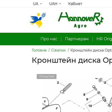
UA
UAH
Кабінет
Про нас
Партнерам
HR Orig
Головна
Сівалки
Кронштейн диска Opti
Кронштейн диска Opt
Очікується