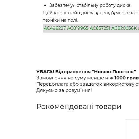
Забезпечує стабільну роботу диска
Цей кронштейн диска є невід'ємною части
техніки на полі.
АС496227
АС819965
АС657251
AC820036K
УВАГА! Відправлення “Новою Поштою”
Замовлення на суму менше ніж
1000 гри
Передоплата або завдаток використовують
Дякуємо за розуміння!
Рекомендовані товари