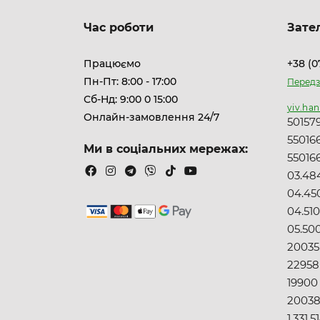
Час роботи
Зате
Працюємо
+38 (0
Пн-Пт: 8:00 - 17:00
Передз
Сб-Нд: 9:00 0 15:00
yiv.ha
Онлайн-замовлення 24/7
50157
55016
Ми в соціальних мережах:
55016
03.484
04.45
04.51
05.50
20035
22958
19900
2003
1.331.5