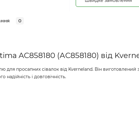
Швидке замовлення
ання
0
ima AC858180 (АС858180) від Kvern
 для просапних сівалок від Kverneland. Він виготовлений 
о надійність і довговічність.