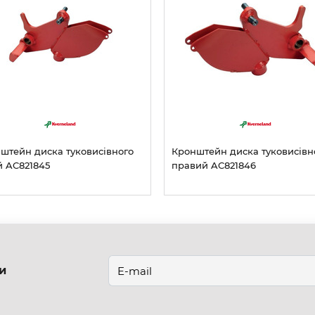
штейн диска туковисівного
Кронштейн диска туковисівн
й AC821845
правий AC821846
и