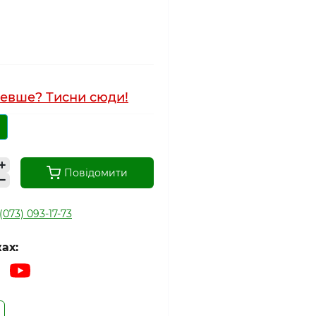
евше? Тисни сюди!
Повідомити
(073) 093-17-73
ах: