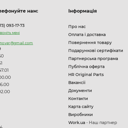
лефонуйте нам:
Інформація
73) 093-17-73
Про нас
воніть мені
Оплата і доставка
Повернення товару
nnover@gmail.com
9
Подарункові сертифікати
60
Партнерська програма
61
Публічна оферта
7.01
HR Original Parts
00.00
Вакансії
06.00
Документи
02.00
Контакти
Карта сайту
Виробники
8
Work.ua
- Наш партнер
14