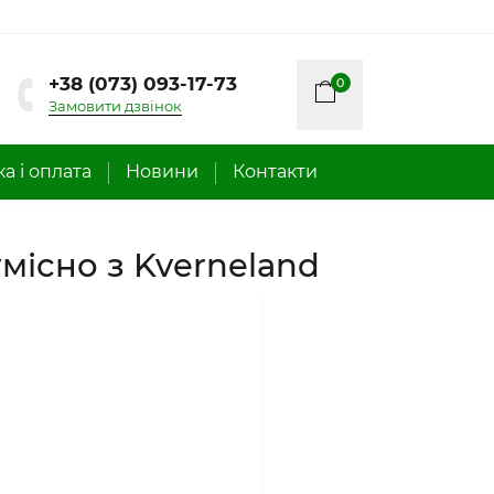
+38 (073) 093-17-73
0
Замовити дзвінок
а і оплата
Новини
Контакти
місно з Kverneland