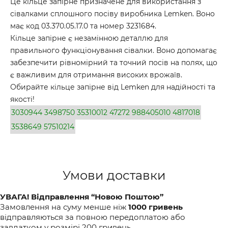
Це кільце запірне призначене для використання з
сівалками сплошного посіву виробника Lemken. Воно
має код 03.370.05.17.0 та номер 3231684.
Кільце запірне є незамінною деталлю для
правильного функціонування сівалки. Воно допомагає
забезпечити рівномірний та точний посів на полях, що
є важливим для отримання високих врожаїв.
Обирайте кільце запірне від Lemken для надійності та
якості!
3030944
3498750
35310012
47272
988405010
4817018
3538649
57510214
Умови доставки
УВАГА! Відправлення “Новою Поштою”
Замовлення на суму менше ніж
1000 гривень
відправляються за повною передоплатою або
завдатком у розмірі 200 гривень.