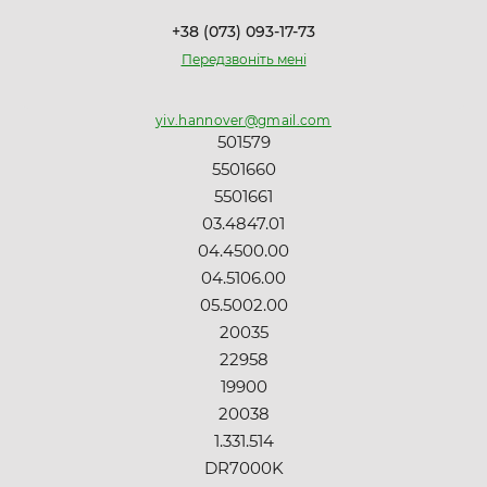
+38 (073) 093-17-73
Передзвоніть мені
yiv.hannover@gmail.com
501579
5501660
5501661
03.4847.01
04.4500.00
04.5106.00
05.5002.00
20035
22958
19900
20038
1.331.514
DR7000K